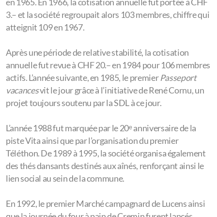
en 1965. En 1966, la cotisation annuelle fut portée à CHF
3.– et la société regroupait alors 103 membres, chiffre qui
atteignit 109 en 1967.
Après une période de relative stabilité, la cotisation
annuelle fut revue à CHF 20.– en 1984 pour 106 membres
actifs. L’année suivante, en 1985, le premier
Passeport
vacances
vit le jour grâce à l’initiative de René Cornu, un
projet toujours soutenu par la SDL à ce jour.
L’année 1988 fut marquée par le 20ᵉ anniversaire de la
piste Vita ainsi que par l’organisation du premier
Téléthon. De 1989 à 1995, la société organisa également
des thés dansants destinés aux aînés, renforçant ainsi le
lien social au sein de la commune.
En 1992, le premier Marché campagnard de Lucens ainsi
que la journée du four à pain de Cremin furent lancés.