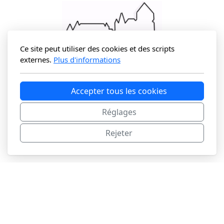
Ce site peut utiliser des cookies et des scripts
externes.
Plus d'informations
Fin restaurant
Société de Développement de Lucens - SDL
Accepter tous les cookies
Pour tous vos paiements :
Réglages
Merci d'utiliser le compte IBAN suivant :CH47 0900 0000 1001 7071
5
Société de développement - 1522 Lucens
Rejeter
Mentions légales
/
Politique de confidentialité
/
Conditions générales du site
Copyright ©2026 SDL Lucens, tous droits réservés.